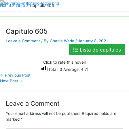
Skip
Home
Libro
Capitulo 605
to
Capitulos
Capitulos
content
Capitulo 605
Leave a Comment
/ By
Charlie Wade
/
January 8, 2021
Lista de capítulos
Click to rate this novel!
[Total:
3
Average:
4.7
]
←
Previous Post
Next Post
→
Leave a Comment
Your email address will not be published.
Required fields are
marked
*