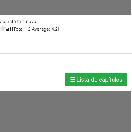
k to rate this novel!
[Total:
12
Average:
4.2
]
Lista de capítulos