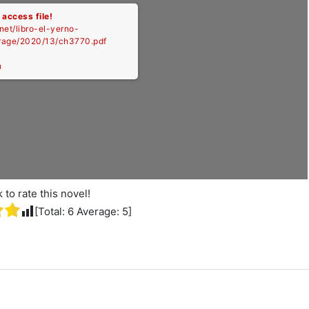
 access file!
.net/libro-el-yerno-
orage/2020/13/ch3770.pdf
h
k to rate this novel!
[Total:
6
Average:
5
]