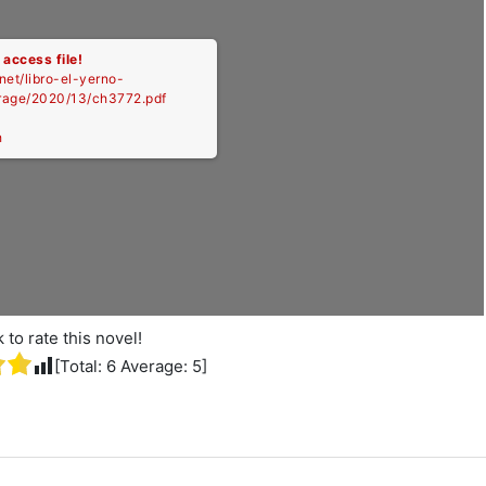
 access file!
.net/libro-el-yerno-
orage/2020/13/ch3772.pdf
h
k to rate this novel!
[Total:
6
Average:
5
]