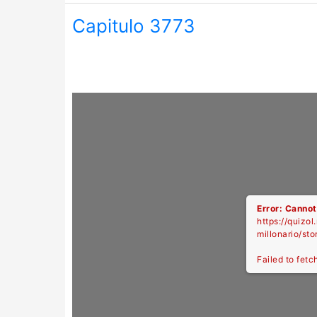
Capitulo 3773
Error: Cannot
https://quizol
millonario/st
Failed to fetc