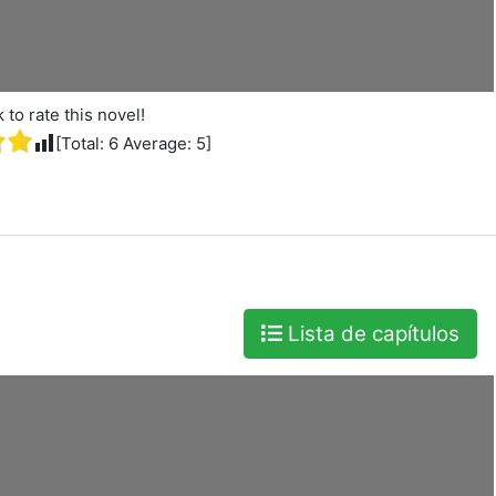
k to rate this novel!
[Total:
6
Average:
5
]
Lista de capítulos