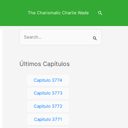
Search
The Charismatic Charlie Wade
S
e
a
r
Últimos Capítulos
c
h
Capitulo 3774
f
o
Capitulo 3773
r
Capitulo 3772
:
Capitulo 3771