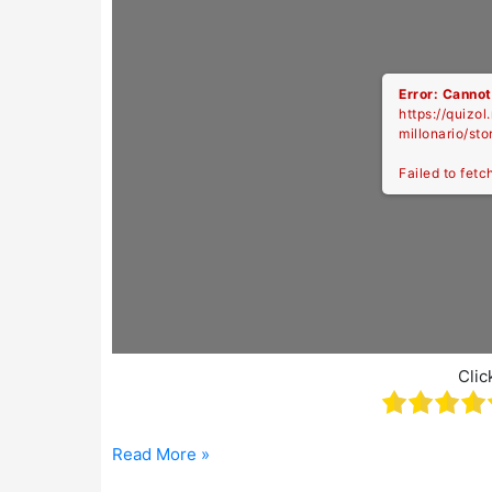
Error: Cannot
https://quizol
millonario/st
Failed to fetc
Clic
Capitulo
Read More »
3774