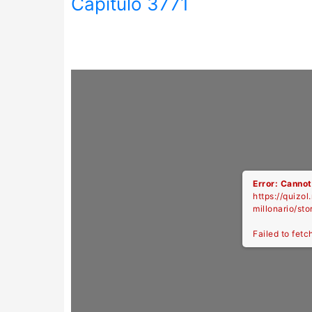
Capitulo 3771
Error: Cannot
https://quizol
millonario/st
Failed to fetc