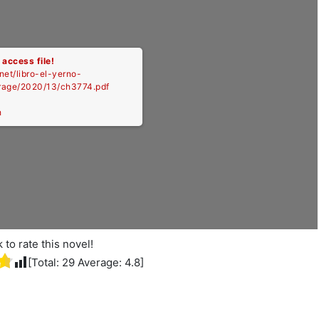
 access file!
.net/libro-el-yerno-
orage/2020/13/ch3774.pdf
h
k to rate this novel!
[Total:
29
Average:
4.8
]