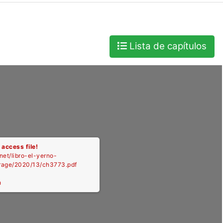
Lista de capítulos
 access file!
.net/libro-el-yerno-
orage/2020/13/ch3773.pdf
h