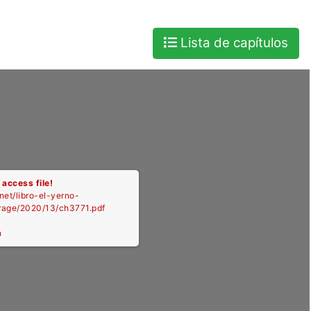
Lista de capítulos
 access file!
.net/libro-el-yerno-
orage/2020/13/ch3771.pdf
h