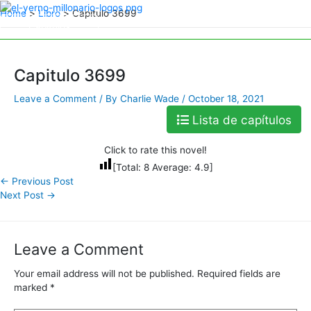
Skip
Home
Libro
Capitulo 3699
to
Capitulos
Capitulos
content
Capitulo 3699
Leave a Comment
/ By
Charlie Wade
/
October 18, 2021
Lista de capítulos
Click to rate this novel!
[Total:
8
Average:
4.9
]
←
Previous Post
Next Post
→
Leave a Comment
Your email address will not be published.
Required fields are
marked
*