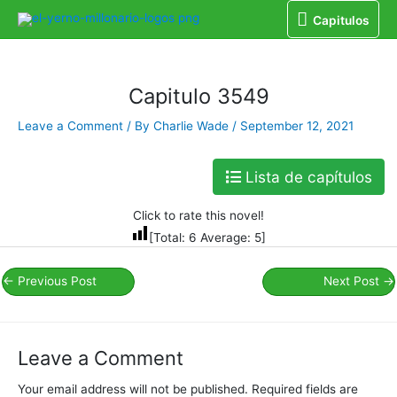
Capitulos
Home
Libro
Capitulo 3549
Capitulos
Capitulo 3549
Leave a Comment
/ By
Charlie Wade
/
September 12, 2021
Lista de capítulos
Click to rate this novel!
[Total:
6
Average:
5
]
←
Previous Post
Next Post
→
Leave a Comment
Your email address will not be published.
Required fields are