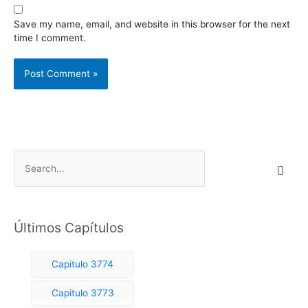
Save my name, email, and website in this browser for the next
time I comment.
S
e
a
r
Últimos Capítulos
c
h
Capitulo 3774
f
o
Capitulo 3773
r