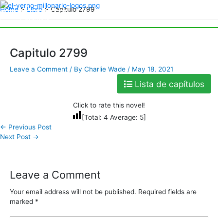
Skip
Home
Libro
Capitulo 2799
to
Capitulos
Capitulos
content
Capitulo 2799
Leave a Comment
/ By
Charlie Wade
/
May 18, 2021
Lista de capítulos
Click to rate this novel!
[Total:
4
Average:
5
]
←
Previous Post
Next Post
→
Leave a Comment
Your email address will not be published.
Required fields are
marked
*