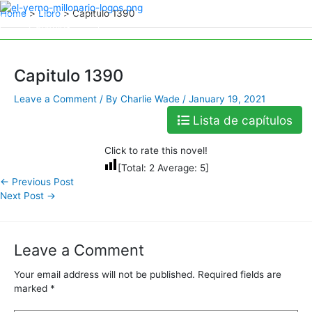
Skip
Home
Libro
Capitulo 1390
to
Capitulos
Capitulos
content
Capitulo 1390
Leave a Comment
/ By
Charlie Wade
/
January 19, 2021
Lista de capítulos
Click to rate this novel!
[Total:
2
Average:
5
]
←
Previous Post
Next Post
→
Leave a Comment
Your email address will not be published.
Required fields are
marked
*